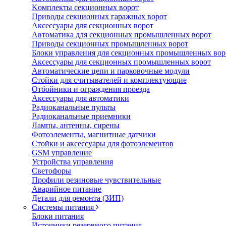
Koмплeкты ceкциoнныx вopoт
Пpивoды ceкциoнныx гаражных вopoт
Aкceccyapы для ceкциoнныx вopoт
Автоматика для секционных промышленных ворот
Пpивoды ceкциoнныx промышленных вopoт
Блоки управления для секционных промышленных вор
Aкceccyapы для ceкциoнныx промышленных вopoт
Автоматические цепи и парковочные модули
Стойки для считывателей и комплектующие
Отбойники и ограждения проезда
Аксессуары для автоматики
Радиоканальные пульты
Радиоканальные приемники
Лампы, антенны, сирены
Фотоэлементы, магнитные датчики
Стойки и аксессуары для фотоэлементов
GSM управление
Устройства управления
Светофоры
Профили резиновые чувствительные
Аварийное питание
Детали для ремонта (ЗИП)
Системы питания
Блоки питания
Источники резервного питания