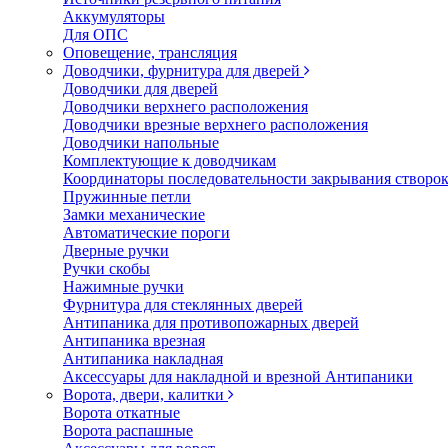
Аккумуляторы
Для ОПС
Оповещение, трансляция
Доводчики, фурнитура для дверей
Доводчики для дверей
Доводчики верхнего расположения
Доводчики врезные верхнего расположения
Доводчики напольные
Комплектующие к доводчикам
Координаторы последовательности закрывания створо
Пружинные петли
Замки механические
Автоматические пороги
Дверные ручки
Ручки скобы
Нажимные ручки
Фурнитура для стеклянных дверей
Антипаника для противопожарных дверей
Антипаника врезная
Антипаника накладная
Аксессуары для накладной и врезной Антипаники
Ворота, двери, калитки
Ворота откатные
Ворота распашные