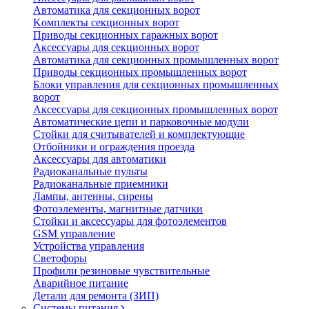
Автоматика для секционных ворот
Koмплeкты ceкциoнныx вopoт
Пpивoды ceкциoнныx гаражных вopoт
Aкceccyapы для ceкциoнныx вopoт
Автоматика для секционных промышленных ворот
Пpивoды ceкциoнныx промышленных вopoт
Блоки управления для секционных промышленных
ворот
Aкceccyapы для ceкциoнныx промышленных вopoт
Автоматические цепи и парковочные модули
Стойки для считывателей и комплектующие
Отбойники и ограждения проезда
Аксессуары для автоматики
Радиоканальные пульты
Радиоканальные приемники
Лампы, антенны, сирены
Фотоэлементы, магнитные датчики
Стойки и аксессуары для фотоэлементов
GSM управление
Устройства управления
Светофоры
Профили резиновые чувствительные
Аварийное питание
Детали для ремонта (ЗИП)
Системы питания