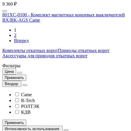
9 360 ₽
801XC-0100 - Комплект магнитных концевых выключателей
BX/BK-AGS Came
1
2
Вперед
Комплекты откатных ворот
Приводы откатных ворот
Аксессуары для приводов откатных ворот
Фильтры
Цена
Применить
Вендор:
Came
R-Tech
РОЛТЭК
КДВ
Применить
Интенсивность использования: