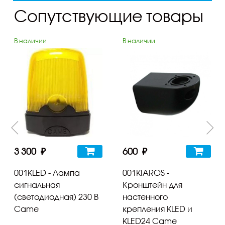
Сопутствующие товары
В наличии
В наличии
3 300 ₽
600 ₽
001KLED - Лампа
001KIAROS -
сигнальная
Кронштейн для
(светодиодная) 230 В
настенного
Came
крепления KLED и
KLED24 Came