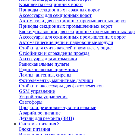
Koмплeкты ceкциoнныx вopoт
Пpивoды ceкциoнныx гаражных вopoт
Aкceccyapы для ceкциoнныx вopoт
Автоматика для секционных промышленных ворот
Пpивoды ceкциoнныx промышленных вopoт
Блоки управления для секционных промышленных вор
Aкceccyapы для ceкциoнныx промышленных вopoт
Автоматические цепи и парковочные модули
Стойки для считывателей и комплектующие
Отбойники и ограждения проезда
Аксессуары для автоматики
Радиоканальные пульты
Радиоканальные приемники
Лампы, антенны, сирены
Фотоэлементы, магнитные датчики
Стойки и аксессуары для фотоэлементов
GSM управление
Устройства управления
Светофоры
Профили резиновые чувствительные
Аварийное питание
Детали для ремонта (ЗИП)
Системы питания
Блоки питания
Источники резервного питания