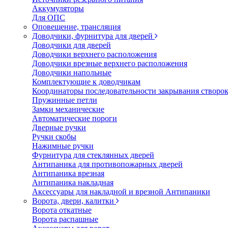
Аккумуляторы
Для ОПС
Оповещение, трансляция
Доводчики, фурнитура для дверей
Доводчики для дверей
Доводчики верхнего расположения
Доводчики врезные верхнего расположения
Доводчики напольные
Комплектующие к доводчикам
Координаторы последовательности закрывания створо
Пружинные петли
Замки механические
Автоматические пороги
Дверные ручки
Ручки скобы
Нажимные ручки
Фурнитура для стеклянных дверей
Антипаника для противопожарных дверей
Антипаника врезная
Антипаника накладная
Аксессуары для накладной и врезной Антипаники
Ворота, двери, калитки
Ворота откатные
Ворота распашные