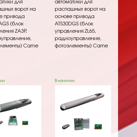
атики для
автоматики для
шных ворот на
распашных ворот на
е привода
основе привода
АGS (блок
ATS30DGS (блок
ления ZA3P,
управления ZL65,
управление,
радиоуправление,
лементы) Came
фотоэлементы) Came
чии
В наличии