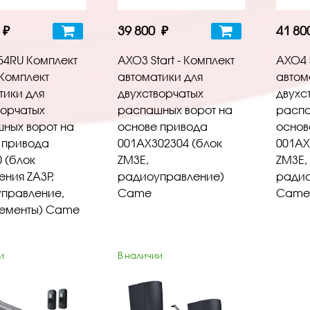
 ₽
39 800 ₽
41 80
54RU Комплект
AXO3 Start - Комплект
AXO4 S
 Комплект
автоматики для
автом
тики для
двухстворчатых
двухс
ворчатых
распашных ворот на
распа
ных ворот на
основе привода
основ
 привода
001AX302304 (блок
001AX
0 (блок
ZM3E,
ZM3E,
ения ZA3P,
радиоуправление)
радио
правление,
Came
Came
ементы) Came
и
В наличии