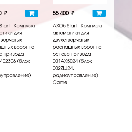
0 ₽
55 400 ₽
tart - Комплект
AXO5 Start - Комплект
атики для
автоматики для
творчатых
двухстворчатых
шных ворот на
распашных ворот на
е привода
основе привода
402306 (блок
001AX5024 (блок
002ZLJ24,
управление)
радиоуправление)
Came