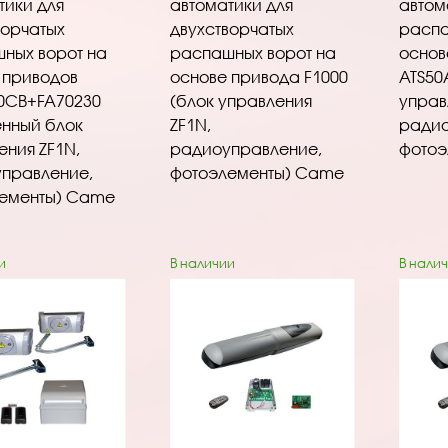
тики для
автоматики для
автом
ворчатых
двухстворчатых
распа
ных ворот на
распашных ворот на
основ
 приводов
основе привода F1000
ATS50
0CB+FA70230
(блок управления
управ
енный блок
ZF1N,
радио
ения ZF1N,
радиоуправление,
фотоэ
правление,
фотоэлементы) Came
ементы) Came
и
В наличии
В нали