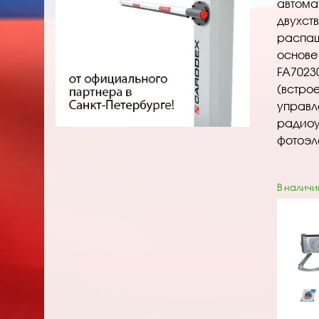
автома
двухст
распаш
основе
FA7023
(встро
управл
радиоу
фотоэл
В наличи