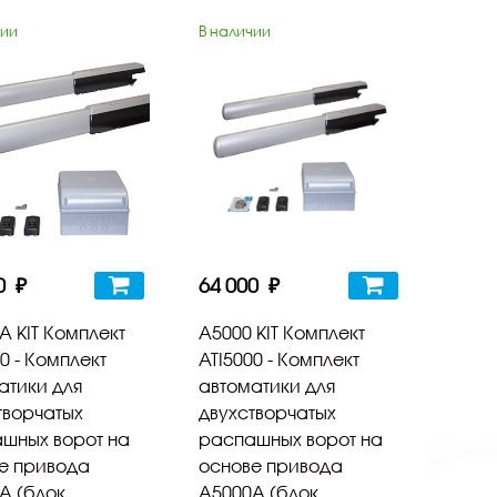
чии
В наличии
0 ₽
64 000 ₽
А KIT Комплект
А5000 KIT Комплект
0 - Комплект
ATI5000 - Комплект
атики для
автоматики для
творчатых
двухстворчатых
шных ворот на
распашных ворот на
е привода
основе привода
А (блок
А5000А (блок