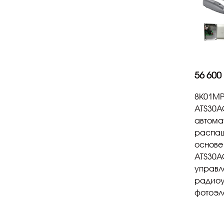
56 600
8K01MP
ATS30A
автома
распаш
основе
ATS30A
управл
радиоу
фотоэл