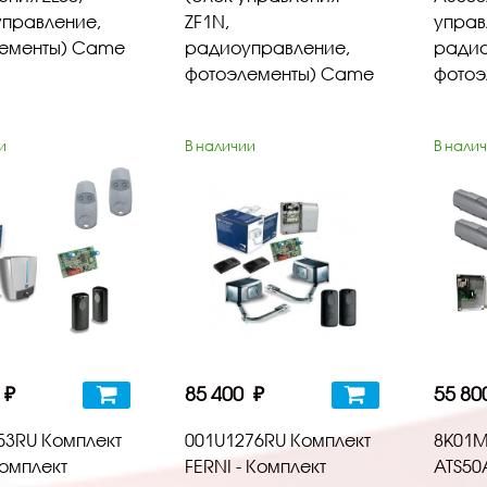
правление,
ZF1N,
управ
ементы) Came
радиоуправление,
радио
фотоэлементы) Came
фотоэ
и
В наличии
В нали
 ₽
85 400 ₽
55 80
53RU Комплект
001U1276RU Комплект
8K01M
Комплект
FERNI - Комплект
ATS50