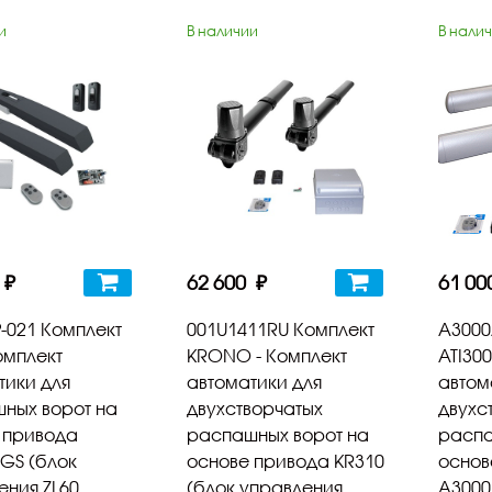
и
В наличии
В нали
 ₽
62 600 ₽
61 00
-021 Комплект
001U1411RU Комплект
А3000
омплект
KRONO - Комплект
ATI300
тики для
автоматики для
автом
ных ворот на
двухстворчатых
двухс
 привода
распашных ворот на
распа
GS (блок
основе привода KR310
основ
ения ZL60,
(блок управления
А3000