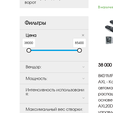
ворот
В наличи
Фильтры
Цена
38000
85400
38 000
Вендор:
8K01MP
Мощность:
AXL - К
автома
Интенсивность использовани
распаш
я:
основе
AXL20D
Максимальный вес створки:
управл