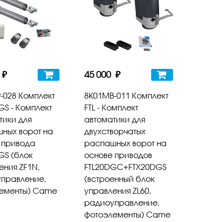
 ₽
45 000 ₽
-028 Комплект
8K01MB-011 Комплект
GS - Комплект
FTL - Комплект
тики для
автоматики для
ных ворот на
двухстворчатых
 привода
распашных ворот на
GS (блок
основе приводов
ения ZF1N,
FTL20DGC+FTX20DGS
правление,
(встроенный блок
ементы) Came
управления ZL60,
радиоуправление,
фотоэлементы) Came