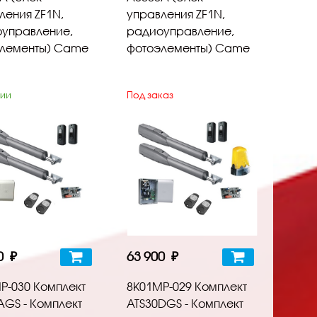
ления ZF1N,
управления ZF1N,
управление,
радиоуправление,
лементы) Came
фотоэлементы) Came
чии
Под заказ
0 ₽
63 900 ₽
P-030 Комплект
8K01MP-029 Комплект
АGS - Комплект
ATS30DGS - Комплект