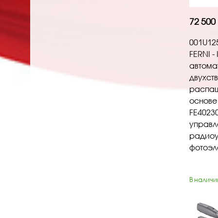
72 500
001U12
FERNI -
автома
двухст
распаш
основе
FE4023
управл
радиоу
фотоэл
В наличи