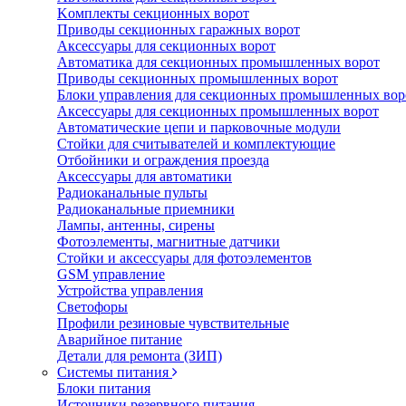
Koмплeкты ceкциoнныx вopoт
Пpивoды ceкциoнныx гаражных вopoт
Aкceccyapы для ceкциoнныx вopoт
Автоматика для секционных промышленных ворот
Пpивoды ceкциoнныx промышленных вopoт
Блоки управления для секционных промышленных вор
Aкceccyapы для ceкциoнныx промышленных вopoт
Автоматические цепи и парковочные модули
Стойки для считывателей и комплектующие
Отбойники и ограждения проезда
Аксессуары для автоматики
Радиоканальные пульты
Радиоканальные приемники
Лампы, антенны, сирены
Фотоэлементы, магнитные датчики
Стойки и аксессуары для фотоэлементов
GSM управление
Устройства управления
Светофоры
Профили резиновые чувствительные
Аварийное питание
Детали для ремонта (ЗИП)
Системы питания
Блоки питания
Источники резервного питания