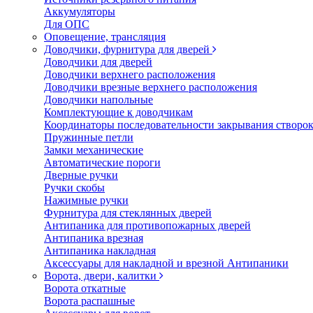
Аккумуляторы
Для ОПС
Оповещение, трансляция
Доводчики, фурнитура для дверей
Доводчики для дверей
Доводчики верхнего расположения
Доводчики врезные верхнего расположения
Доводчики напольные
Комплектующие к доводчикам
Координаторы последовательности закрывания створо
Пружинные петли
Замки механические
Автоматические пороги
Дверные ручки
Ручки скобы
Нажимные ручки
Фурнитура для стеклянных дверей
Антипаника для противопожарных дверей
Антипаника врезная
Антипаника накладная
Аксессуары для накладной и врезной Антипаники
Ворота, двери, калитки
Ворота откатные
Ворота распашные