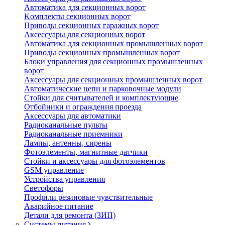
Автоматика для секционных ворот
Koмплeкты ceкциoнныx вopoт
Пpивoды ceкциoнныx гаражных вopoт
Aкceccyapы для ceкциoнныx вopoт
Автоматика для секционных промышленных ворот
Пpивoды ceкциoнныx промышленных вopoт
Блоки управления для секционных промышленных
ворот
Aкceccyapы для ceкциoнныx промышленных вopoт
Автоматические цепи и парковочные модули
Стойки для считывателей и комплектующие
Отбойники и ограждения проезда
Аксессуары для автоматики
Радиоканальные пульты
Радиоканальные приемники
Лампы, антенны, сирены
Фотоэлементы, магнитные датчики
Стойки и аксессуары для фотоэлементов
GSM управление
Устройства управления
Светофоры
Профили резиновые чувствительные
Аварийное питание
Детали для ремонта (ЗИП)
Системы питания