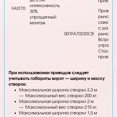
привода
интенсивность
FAST70
Привод 
30%
рычажн
упрощенный
самобл
монтаж
с шарни
001FA70230CB
рычагом
Встроен
управлен
Стально
привода
При использовании приводов следует
учитывать габариты ворот — ширину и массу
створок:
Максимальная ширина створки 2,3 м
— Максимальный вес створки 200 кг;
Максимальная ширина створки 2 м
— Максимальный вес створки 215 кг;
Максимальная ширина створки 1,5 м