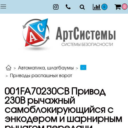
0
0
-
Автоматика, шлагбаумы
Приводы распашных ворот
001FA70230CB Привод
230В рычажный
самоблокирующийся с
энкодером и шарнирным
рычагом передачи.