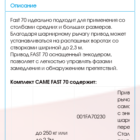
Описание
Fast 70 идеально подходит для применения со
столбами средних и больших размеров.
Благодаря шарнирному рычагу привод может
устанавливаться на распашных воротах со
створками шириной до 2,3 м.
Привод FAST 70 оснащенный энкодером,
позволяет с легкостью управлять фазами
замедления и обнаружением препятствий.
Комплект CAME FAST 70 содержит:
Привод 
рычажн
самобл
с энкод
001FA70230
шарнирн
передач
до 250 кг или
Стально
до 2,3м