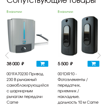
В наличии
В наличии
38 000 ₽
5 500 ₽
001FA70230 Привод
001DIR10 -
230 В рычажный
Фотоэлементы /
самоблокирующийся
передатчик,
с шарнирным
приемник /
рычагом передачи
накладные,
Came
дальность 10 м Came