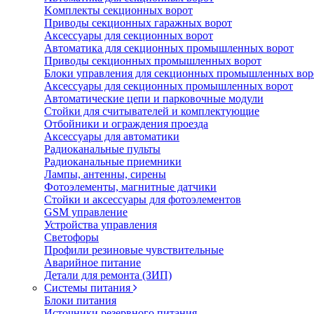
Koмплeкты ceкциoнныx вopoт
Пpивoды ceкциoнныx гаражных вopoт
Aкceccyapы для ceкциoнныx вopoт
Автоматика для секционных промышленных ворот
Пpивoды ceкциoнныx промышленных вopoт
Блоки управления для секционных промышленных вор
Aкceccyapы для ceкциoнныx промышленных вopoт
Автоматические цепи и парковочные модули
Стойки для считывателей и комплектующие
Отбойники и ограждения проезда
Аксессуары для автоматики
Радиоканальные пульты
Радиоканальные приемники
Лампы, антенны, сирены
Фотоэлементы, магнитные датчики
Стойки и аксессуары для фотоэлементов
GSM управление
Устройства управления
Светофоры
Профили резиновые чувствительные
Аварийное питание
Детали для ремонта (ЗИП)
Системы питания
Блоки питания
Источники резервного питания