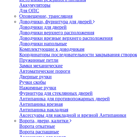
Аккумуляторы
Для ОПС
Оповещение, трансляция
Доводчики, фурнитура для дверей
Доводчики для дверей
Доводчики верхнего расположения
Доводчики врезные верхнего расположения
Доводчики напольные
Комплектующие к доводчикам
Координаторы последовательности закрывания створо
Пружинные петли
Замки механические
Автоматические пороги
Дверные ручки
Ручки скобы
Нажимные ручки
Фурнитура для стеклянных дверей
Антипаника для противопожарных дверей
Антипаника врезная
Антипаника накладная
Аксессуары для накладной и врезной Антипаники
Ворота, двери, калитки
Ворота откатные
Ворота распашные