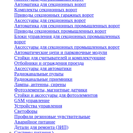
Автоматика для секционных ворот
Koмплeкты ceкциoнныx вopoт
Пpивoды ceкциoнныx гаражных вopoт
Aкceccyapы для ceкциoнныx вopoт
Автоматика для секционных промышленных ворот
Пpивoды ceкциoнныx промышленных вopoт
Блоки управления для секционных промышленных
ворот
Aкceccyapы для ceкциoнныx промышленных вopoт
Автоматические цепи и парковочные модули
Стойки для считывателей и комплектующие
Отбойники и ограждения проезда
Аксессуары для автоматики
Радиоканальные пульты
Радиоканальные приемники
Лампы, антенны, сирены
Фотоэлементы, магнитные датчики
Стойки и аксессуары для фотоэлементов
GSM управление
Устройства управления
Светофоры
Профили резиновые чувствительные
Аварийное питание
Детали для ремонта (ЗИП)
Системы питания