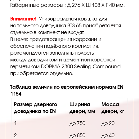
Габаритные размеры : Д 276 Х Ш 108 Х Г 40 мм.
Внимание!
Универсальная крышка для
напольного доводчика BTS 65 приобретается
отдельно в комплект не входят.
В целях предотвращения коррозии и
обеспечения надёжного крепления,
рекомендуется заполнять полость
между доводчиком и цементной коробкой
герметиком DORMA 2300 Sealing Compound
приобретается отдельно.
Таблица величин по европейским нормам EN
1154
Размер дверного
Ширина
Масса
доводчика по EN
двери, мм
двери, кг
1
до 750
до 20
2
до 850
до 40