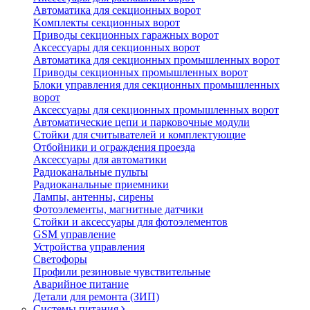
Автоматика для секционных ворот
Koмплeкты ceкциoнныx вopoт
Пpивoды ceкциoнныx гаражных вopoт
Aкceccyapы для ceкциoнныx вopoт
Автоматика для секционных промышленных ворот
Пpивoды ceкциoнныx промышленных вopoт
Блоки управления для секционных промышленных
ворот
Aкceccyapы для ceкциoнныx промышленных вopoт
Автоматические цепи и парковочные модули
Стойки для считывателей и комплектующие
Отбойники и ограждения проезда
Аксессуары для автоматики
Радиоканальные пульты
Радиоканальные приемники
Лампы, антенны, сирены
Фотоэлементы, магнитные датчики
Стойки и аксессуары для фотоэлементов
GSM управление
Устройства управления
Светофоры
Профили резиновые чувствительные
Аварийное питание
Детали для ремонта (ЗИП)
Системы питания