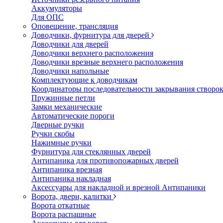
Аккумуляторы
Для ОПС
Оповещение, трансляция
Доводчики, фурнитура для дверей
Доводчики для дверей
Доводчики верхнего расположения
Доводчики врезные верхнего расположения
Доводчики напольные
Комплектующие к доводчикам
Координаторы последовательности закрывания створо
Пружинные петли
Замки механические
Автоматические пороги
Дверные ручки
Ручки скобы
Нажимные ручки
Фурнитура для стеклянных дверей
Антипаника для противопожарных дверей
Антипаника врезная
Антипаника накладная
Аксессуары для накладной и врезной Антипаники
Ворота, двери, калитки
Ворота откатные
Ворота распашные