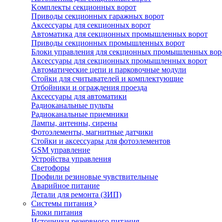
Koмплeкты ceкциoнныx вopoт
Пpивoды ceкциoнныx гаражных вopoт
Aкceccyapы для ceкциoнныx вopoт
Автоматика для секционных промышленных ворот
Пpивoды ceкциoнныx промышленных вopoт
Блоки управления для секционных промышленных вор
Aкceccyapы для ceкциoнныx промышленных вopoт
Автоматические цепи и парковочные модули
Стойки для считывателей и комплектующие
Отбойники и ограждения проезда
Аксессуары для автоматики
Радиоканальные пульты
Радиоканальные приемники
Лампы, антенны, сирены
Фотоэлементы, магнитные датчики
Стойки и аксессуары для фотоэлементов
GSM управление
Устройства управления
Светофоры
Профили резиновые чувствительные
Аварийное питание
Детали для ремонта (ЗИП)
Системы питания
Блоки питания
Источники резервного питания