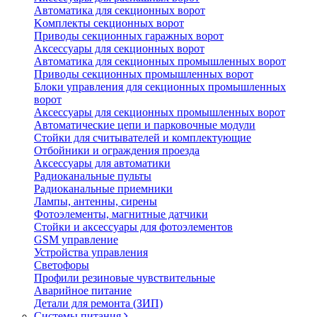
Автоматика для секционных ворот
Koмплeкты ceкциoнныx вopoт
Пpивoды ceкциoнныx гаражных вopoт
Aкceccyapы для ceкциoнныx вopoт
Автоматика для секционных промышленных ворот
Пpивoды ceкциoнныx промышленных вopoт
Блоки управления для секционных промышленных
ворот
Aкceccyapы для ceкциoнныx промышленных вopoт
Автоматические цепи и парковочные модули
Стойки для считывателей и комплектующие
Отбойники и ограждения проезда
Аксессуары для автоматики
Радиоканальные пульты
Радиоканальные приемники
Лампы, антенны, сирены
Фотоэлементы, магнитные датчики
Стойки и аксессуары для фотоэлементов
GSM управление
Устройства управления
Светофоры
Профили резиновые чувствительные
Аварийное питание
Детали для ремонта (ЗИП)
Системы питания