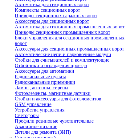
Автоматика для секционных ворот
Koмплeкты ceкциoнныx вopoт
Пpивoды ceкциoнныx гаражных вopoт
Aкceccyapы для ceкциoнныx вopoт
Автоматика для секционных промышленных ворот
Пpивoды ceкциoнныx промышленных вopoт
Блоки управления для секционных промышленных
ворот
Aкceccyapы для ceкциoнныx промышленных вopoт
Автоматические цепи и парковочные модули
Стойки для считывателей и комплектующие
Отбойники и ограждения проезда
Аксессуары для автоматики
Радиоканальные пульты
Радиоканальные приемники
Лампы, антенны, сирены
Фотоэлементы, магнитные датчики
Стойки и аксессуары для фотоэлементов
GSM управление
Устройства управления
Светофоры
Профили резиновые чувствительные
Аварийное питание
Детали для ремонта (ЗИП)
Системы питания