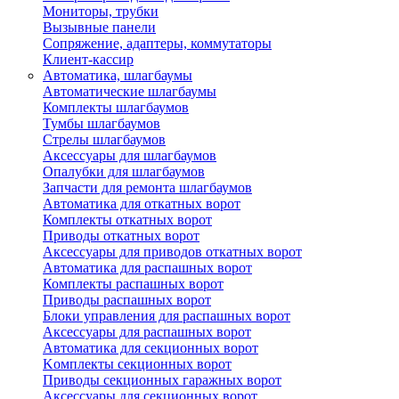
Мониторы, трубки
Вызывные панели
Сопряжение, адаптеры, коммутаторы
Клиент-кассир
Автоматика, шлагбаумы
Автоматические шлагбаумы
Комплекты шлагбаумов
Тумбы шлагбаумов
Стрелы шлагбаумов
Аксессуары для шлагбаумов
Опалубки для шлагбаумов
Запчасти для ремонта шлагбаумов
Автоматика для откатных ворот
Комплекты откатных ворот
Приводы откатных ворот
Аксессуары для приводов откатных ворот
Автоматика для распашных ворот
Комплекты распашных ворот
Приводы распашных ворот
Блоки управления для распашных ворот
Аксессуары для распашных ворот
Автоматика для секционных ворот
Koмплeкты ceкциoнныx вopoт
Пpивoды ceкциoнныx гаражных вopoт
Aкceccyapы для ceкциoнныx вopoт