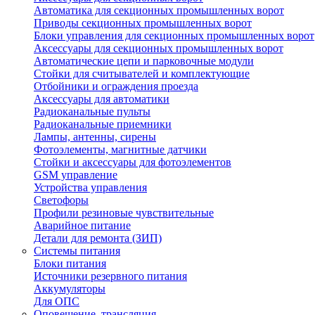
Автоматика для секционных промышленных ворот
Пpивoды ceкциoнныx промышленных вopoт
Блоки управления для секционных промышленных ворот
Aкceccyapы для ceкциoнныx промышленных вopoт
Автоматические цепи и парковочные модули
Стойки для считывателей и комплектующие
Отбойники и ограждения проезда
Аксессуары для автоматики
Радиоканальные пульты
Радиоканальные приемники
Лампы, антенны, сирены
Фотоэлементы, магнитные датчики
Стойки и аксессуары для фотоэлементов
GSM управление
Устройства управления
Светофоры
Профили резиновые чувствительные
Аварийное питание
Детали для ремонта (ЗИП)
Системы питания
Блоки питания
Источники резервного питания
Аккумуляторы
Для ОПС
Оповещение, трансляция