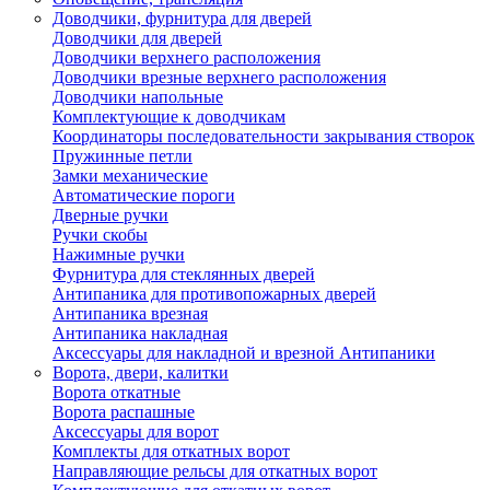
Доводчики, фурнитура для дверей
Доводчики для дверей
Доводчики верхнего расположения
Доводчики врезные верхнего расположения
Доводчики напольные
Комплектующие к доводчикам
Координаторы последовательности закрывания створок
Пружинные петли
Замки механические
Автоматические пороги
Дверные ручки
Ручки скобы
Нажимные ручки
Фурнитура для стеклянных дверей
Антипаника для противопожарных дверей
Антипаника врезная
Антипаника накладная
Аксессуары для накладной и врезной Антипаники
Ворота, двери, калитки
Ворота откатные
Ворота распашные
Аксессуары для ворот
Комплекты для откатных ворот
Направляющие рельсы для откатных ворот