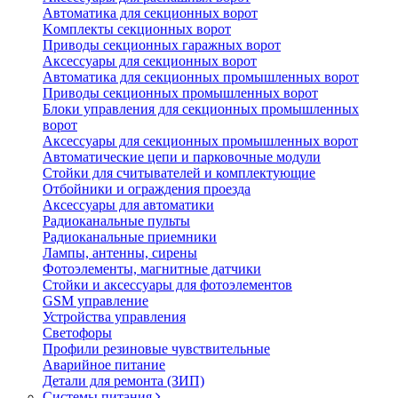
Автоматика для секционных ворот
Koмплeкты ceкциoнныx вopoт
Пpивoды ceкциoнныx гаражных вopoт
Aкceccyapы для ceкциoнныx вopoт
Автоматика для секционных промышленных ворот
Пpивoды ceкциoнныx промышленных вopoт
Блоки управления для секционных промышленных
ворот
Aкceccyapы для ceкциoнныx промышленных вopoт
Автоматические цепи и парковочные модули
Стойки для считывателей и комплектующие
Отбойники и ограждения проезда
Аксессуары для автоматики
Радиоканальные пульты
Радиоканальные приемники
Лампы, антенны, сирены
Фотоэлементы, магнитные датчики
Стойки и аксессуары для фотоэлементов
GSM управление
Устройства управления
Светофоры
Профили резиновые чувствительные
Аварийное питание
Детали для ремонта (ЗИП)
Системы питания