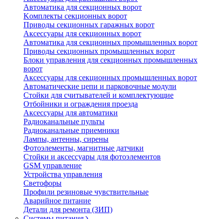
Автоматика для секционных ворот
Koмплeкты ceкциoнныx вopoт
Пpивoды ceкциoнныx гаражных вopoт
Aкceccyapы для ceкциoнныx вopoт
Автоматика для секционных промышленных ворот
Пpивoды ceкциoнныx промышленных вopoт
Блоки управления для секционных промышленных
ворот
Aкceccyapы для ceкциoнныx промышленных вopoт
Автоматические цепи и парковочные модули
Стойки для считывателей и комплектующие
Отбойники и ограждения проезда
Аксессуары для автоматики
Радиоканальные пульты
Радиоканальные приемники
Лампы, антенны, сирены
Фотоэлементы, магнитные датчики
Стойки и аксессуары для фотоэлементов
GSM управление
Устройства управления
Светофоры
Профили резиновые чувствительные
Аварийное питание
Детали для ремонта (ЗИП)
Системы питания