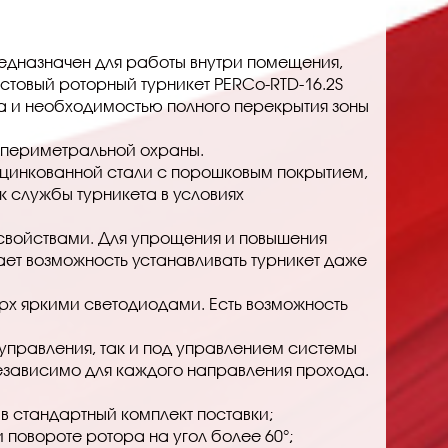
едназначен для работы внутри помещения,
стовый роторный турникет PERCo-RTD-16.2S
а и необходимостью полного перекрытия зоны
м периметральной охраны.
 оцинкованной стали с порошковым покрытием,
 службы турникета в условиях
войствами. Для упрощения и повышения
ет возможность устанавливать турникет даже
х яркими светодиодами. Есть возможность
оуправления, так и под управлением системы
езависимо для каждого направления прохода.
в стандартный комплект поставки;
повороте ротора на угол более 60°;