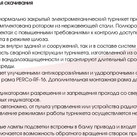
я скачивания
 нормально закрытый электромеханический турникет пр
комплектована ротором из нержавеющей стали. Полноро
ъектах с повышенными требованиями к контролю доступ
ета в режиме шлюза.
ак внутри зданий и сооружений, так и в составе систе
сть сварной конструкции турникета, изготовленной из
 вандалозащищенности и гарантируют длительный срок
среды.
ет улучшенными антикоррозийными и ударопрочными с
рама PERCo-RF-16. Дополнительная монтажная рама да
дикаторами разрешения и запрещения прохода со свер
вых индикаторов.
к автономно, от пульта управления или устройства ради
равление режимами работы турникета осуществляется н
ые лампы подсветки встроены в балку привода и входят 
лючается возможность обратного вращения створок при 