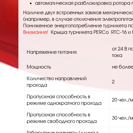
автоматическая разблокировка ротора по
Наличие двух встроенных замков механическо
(например, в случае отключения электропита
Пониженное энергопотребление турникета поз
Внимание!
Крыша турникета PERCo RTС-16 и
от 24 В 
Напряжение питания
тока
Мощность
не более
Количество направлений
2
прохода
Пропускная способность в
20 чел./
режиме однократного прохода
Пропускная способность в
30 чел./
режиме свободного прохода
Габаритные размеры (длина х