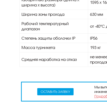
1595 х 1
ширина х высота)
Ширина зоны прохода
630 мм
Рабочий температурный
от -40°C
диапазон
Степень защиты оболочки IP
IP56
Масса турникета
193 кг
не менее
Средняя наработка на отказ
проходо
Мы выпо
инжене
ОСТАВИТЬ ЗАЯВКУ
Подроб