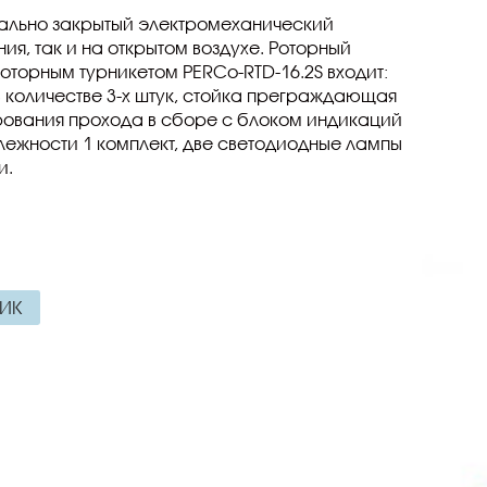
мально закрытый электромеханический
я, так и на открытом воздухе. Роторный
оторным турникетом PERCo-RTD-16.2S входит:
в количестве 3-х штук, стойка преграждающая
рования прохода в сборе с блоком индикаций
лежности 1 комплект, две светодиодные лампы
ки.
ЛИК