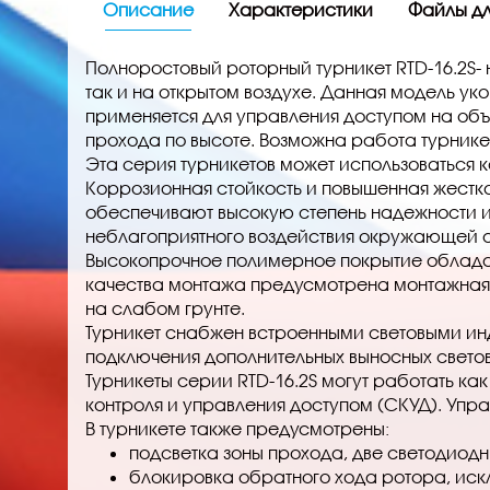
Описание
Характеристики
Файлы дл
Полноростовый роторный турникет RTD-16.2S-
так и на открытом воздухе. Данная модель у
применяется для управления доступом на об
прохода по высоте. Возможна работа турник
Эта серия турникетов может использоваться к
Коррозионная стойкость и повышенная жестко
обеспечивают высокую степень надежности и
неблагоприятного воздействия окружающей 
Высокопрочное полимерное покрытие облада
качества монтажа предусмотрена монтажная 
на слабом грунте.
Турникет снабжен встроенными световыми ин
подключения дополнительных выносных свето
Турникеты серии RTD-16.2S могут работать ка
контроля и управления доступом (СКУД). Уп
В турникете также предусмотрены:
подсветка зоны прохода, две светодиодн
блокировка обратного хода ротора, иск