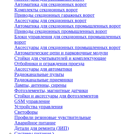
Автоматика для секционных ворот
Koмплeкты ceкциoнныx вopoт
Пpивoды ceкциoнныx гаражных вopoт
Aкceccyapы для ceкциoнныx вopoт
Автоматика для секционных промышленных ворот
Пpивoды ceкциoнныx промышленных вopoт
Блоки управления для секционных промышленных
ворот
Aкceccyapы для ceкциoнныx промышленных вopoт
Автоматические цепи и парковочные модули
Стойки для считывателей и комплектующие
Отбойники и ограждения проезда
Аксессуары для автоматики
Радиоканальные пульты
Радиоканальные приемники
Лампы, антенны, сирены
Фотоэлементы, магнитные датчики
Стойки и аксессуары для фотоэлементов
GSM управление
Устройства управления
Светофоры
Профили резиновые чувствительные
Аварийное питание
Детали для ремонта (ЗИП)
Системы питания