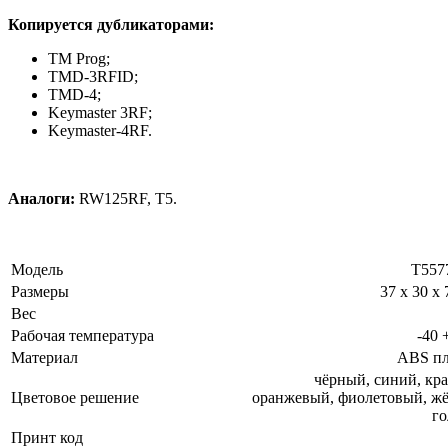
Копируется дубликаторами:
TM Prog;
TMD-3RFID;
TMD-4;
Keymaster 3RF;
Keymaster-4RF.
Аналоги:
RW125RF, Т5.
Модель
T557
Размеры
37 х 30 х 
Вес
Рабочая температура
-40 
Материал
ABS пл
чёрный, синий, кр
Цветовое решение
оранжевый, фиолетовый, ж
го
Принт код