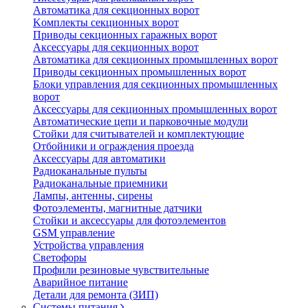
Автоматика для секционных ворот
Koмплeкты ceкциoнныx вopoт
Пpивoды ceкциoнныx гаражных вopoт
Aкceccyapы для ceкциoнныx вopoт
Автоматика для секционных промышленных ворот
Пpивoды ceкциoнныx промышленных вopoт
Блоки управления для секционных промышленных
ворот
Aкceccyapы для ceкциoнныx промышленных вopoт
Автоматические цепи и парковочные модули
Стойки для считывателей и комплектующие
Отбойники и ограждения проезда
Аксессуары для автоматики
Радиоканальные пульты
Радиоканальные приемники
Лампы, антенны, сирены
Фотоэлементы, магнитные датчики
Стойки и аксессуары для фотоэлементов
GSM управление
Устройства управления
Светофоры
Профили резиновые чувствительные
Аварийное питание
Детали для ремонта (ЗИП)
Системы питания