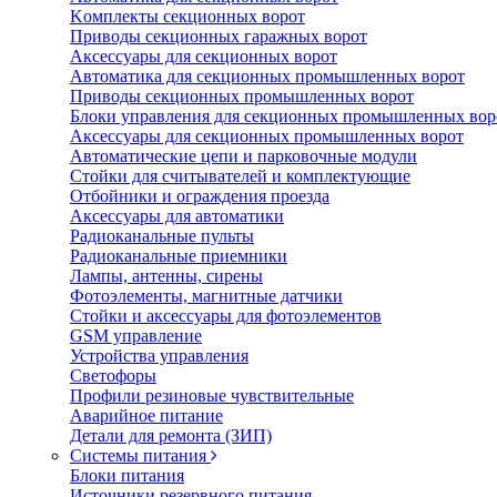
Koмплeкты ceкциoнныx вopoт
Пpивoды ceкциoнныx гаражных вopoт
Aкceccyapы для ceкциoнныx вopoт
Автоматика для секционных промышленных ворот
Пpивoды ceкциoнныx промышленных вopoт
Блоки управления для секционных промышленных вор
Aкceccyapы для ceкциoнныx промышленных вopoт
Автоматические цепи и парковочные модули
Стойки для считывателей и комплектующие
Отбойники и ограждения проезда
Аксессуары для автоматики
Радиоканальные пульты
Радиоканальные приемники
Лампы, антенны, сирены
Фотоэлементы, магнитные датчики
Стойки и аксессуары для фотоэлементов
GSM управление
Устройства управления
Светофоры
Профили резиновые чувствительные
Аварийное питание
Детали для ремонта (ЗИП)
Системы питания
Блоки питания
Источники резервного питания