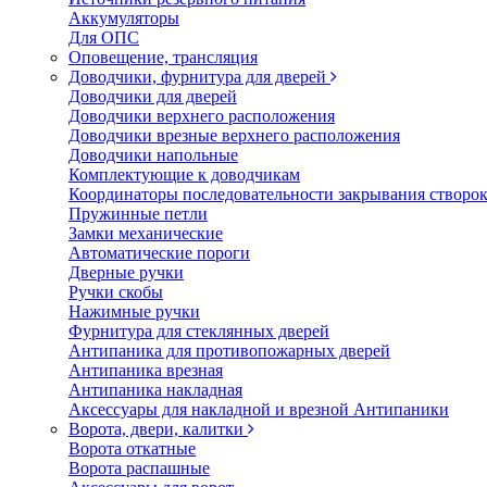
Аккумуляторы
Для ОПС
Оповещение, трансляция
Доводчики, фурнитура для дверей
Доводчики для дверей
Доводчики верхнего расположения
Доводчики врезные верхнего расположения
Доводчики напольные
Комплектующие к доводчикам
Координаторы последовательности закрывания створо
Пружинные петли
Замки механические
Автоматические пороги
Дверные ручки
Ручки скобы
Нажимные ручки
Фурнитура для стеклянных дверей
Антипаника для противопожарных дверей
Антипаника врезная
Антипаника накладная
Аксессуары для накладной и врезной Антипаники
Ворота, двери, калитки
Ворота откатные
Ворота распашные