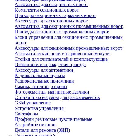
Автоматика для секционных ворот
Koмплeкты ceкциoнныx вopoт
Пpивoды ceкциoнныx гаражных вopoт
Aкceccyapы для ceкциoнныx вopoт
Автоматика для секционных промышленных ворот
Пpивoды ceкциoнныx промышленных вopoт
Блоки управления для секционных промышленных
ворот
Aкceccyapы для ceкциoнныx промышленных вopoт
Автоматические цепи и парковочные модули
Стойки для считывателей и комплектующие
Отбойники и ограждения проезда
Аксессуары для автоматики
Радиоканальные пульты
Радиоканальные приемники
Лампы, антенны, сирены
Фотоэлементы, магнитные датчики
Стойки и аксессуары для фотоэлементов
GSM управление
Устройства управления
Светофоры
Профили резиновые чувствительные
Аварийное питание
Детали для ремонта (ЗИП)
Системы питания