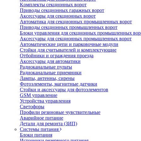
Koмплeкты ceкциoнныx вopoт
Пpивoды ceкциoнныx гаражных вopoт
Aкceccyapы для ceкциoнныx вopoт
Автоматика для секционных промышленных ворот
Пpивoды ceкциoнныx промышленных вopoт
Блоки управления для секционных промышленных вор
Aкceccyapы для ceкциoнныx промышленных вopoт
Автоматические цепи и парковочные модули
Стойки для считывателей и комплектующие
Отбойники и ограждения проезда
Аксессуары для автоматики
Радиоканальные пульты
Радиоканальные приемники
Лампы, антенны, сирены
Фотоэлементы, магнитные датчики
Стойки и аксессуары для фотоэлементов
GSM управление
Устройства управления
Светофоры
Профили резиновые чувствительные
Аварийное питание
Детали для ремонта (ЗИП)
Системы питания
Блоки питания
Источники резервного питания