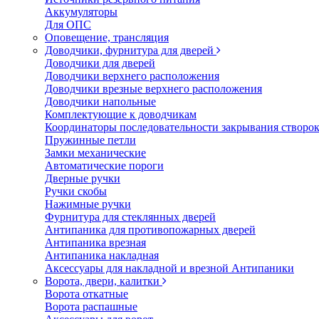
Аккумуляторы
Для ОПС
Оповещение, трансляция
Доводчики, фурнитура для дверей
Доводчики для дверей
Доводчики верхнего расположения
Доводчики врезные верхнего расположения
Доводчики напольные
Комплектующие к доводчикам
Координаторы последовательности закрывания створо
Пружинные петли
Замки механические
Автоматические пороги
Дверные ручки
Ручки скобы
Нажимные ручки
Фурнитура для стеклянных дверей
Антипаника для противопожарных дверей
Антипаника врезная
Антипаника накладная
Аксессуары для накладной и врезной Антипаники
Ворота, двери, калитки
Ворота откатные
Ворота распашные