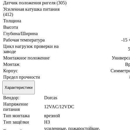
Датчик положения ригеля (305)
Усиленная катушка питания
(412)
Толщина
Высота
Глубина/Ширина
Рабочая температура
-15 
Цикл нагрузок проверки на
заводе
Монтажное положение
Универс
Монтаж
Вр
Корпус
Симметр
Предел прочности
Характеристики
Вендор:
Dorcas
Напряжение
12VAC/12VDC
питания
Tип мoнтaжa
врезной
Тип защёлки
НЗ
усиленные, пожаростойкие,