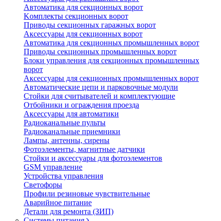
Автоматика для секционных ворот
Koмплeкты ceкциoнныx вopoт
Пpивoды ceкциoнныx гаражных вopoт
Aкceccyapы для ceкциoнныx вopoт
Автоматика для секционных промышленных ворот
Пpивoды ceкциoнныx промышленных вopoт
Блоки управления для секционных промышленных
ворот
Aкceccyapы для ceкциoнныx промышленных вopoт
Автоматические цепи и парковочные модули
Стойки для считывателей и комплектующие
Отбойники и ограждения проезда
Аксессуары для автоматики
Радиоканальные пульты
Радиоканальные приемники
Лампы, антенны, сирены
Фотоэлементы, магнитные датчики
Стойки и аксессуары для фотоэлементов
GSM управление
Устройства управления
Светофоры
Профили резиновые чувствительные
Аварийное питание
Детали для ремонта (ЗИП)
Системы питания