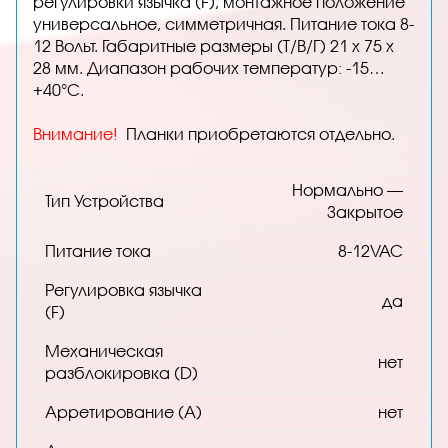
регулировки язычка (F), монтажное положение
универсальное, симметричная. Питание тока 8-
12 Вольт. Габаритные размеры (Т/В/Г) 21 х 75 х
28 мм. Диапазон рабочих температур: -15…
+40°C.
Внимание!
Планки приобретаются отдельно.
Нормально —
Тип Устройства
Закрытое
Питание тока
8-12VAC
Регулировка язычка
да
(F)
Механическая
нет
разблокировка (D)
Арретирование (A)
нет