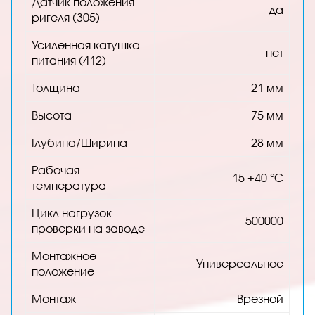
Датчик положения
да
ригеля (305)
Усиленная катушка
нет
питания (412)
Толщина
21 мм
Высота
75 мм
Глубина/Ширина
28 мм
Рабочая
-15 +40 °С
температура
Цикл нагрузок
500000
проверки на заводе
Монтажное
Универсальное
положение
Монтаж
Врезной