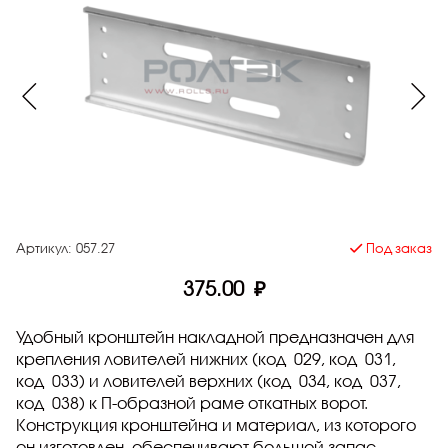
Артикул:
057.27
Под заказ
375.00 ₽
Удобный кронштейн накладной предназначен для
крепления ловителей нижних (код
029
, код
031
,
код
033
) и ловителей верхних (код
034
, код
037
,
код
038
) к П-образной раме откатных ворот.
Конструкция кронштейна и материал, из которого
он изготовлен, обеспечивают большой запас